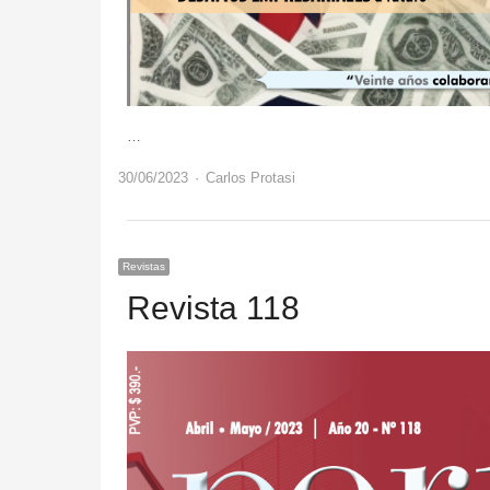
…
Author
30/06/2023
Carlos Protasi
Revistas
Revista 118