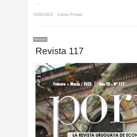
…
Author
23/05/2023
Carlos Protasi
Revistas
Revista 117