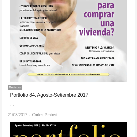
Revistas
Portfolio 84, Agosto-Setiembre 2017
…
Author
21/08/2017
Carlos Protasi