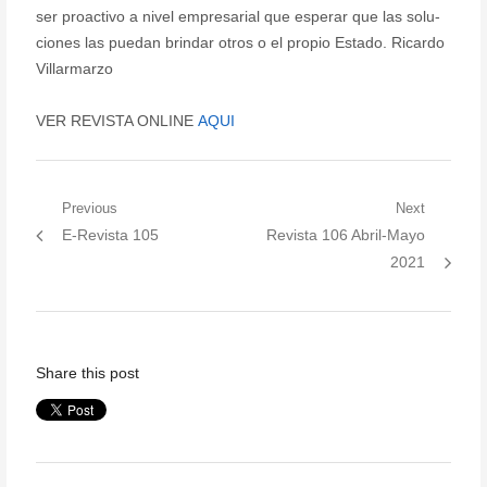
ser proactivo a nivel empresarial que esperar que las solu-
ciones las puedan brindar otros o el propio Estado. Ricardo
Villarmarzo
VER REVISTA ONLINE
AQUI
Post
Previous
Next
Previous
Next
E-Revista 105
Revista 106 Abril-Mayo
navigation
post:
post:
2021
Share this post