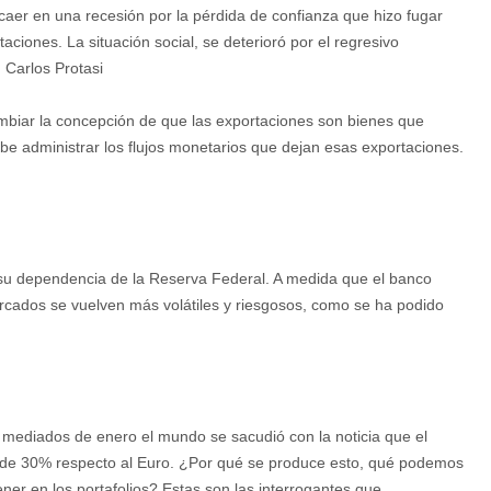
caer en una recesión por la pérdida de confianza que hizo fugar
taciones. La situación social, se deterioró por el regresivo
n Carlos Protasi
cambiar la concepción de que las exportaciones son bienes que
 debe administrar los flujos monetarios que dejan esas exportaciones.
u dependencia de la Reserva Federal. A medida que el banco
rcados se vuelven más volátiles y riesgosos, como se ha podido
 mediados de enero el mundo se sacudió con la noticia que el
s de 30% respecto al Euro. ¿Por qué se produce esto, qué podemos
ner en los portafolios? Estas son las interrogantes que