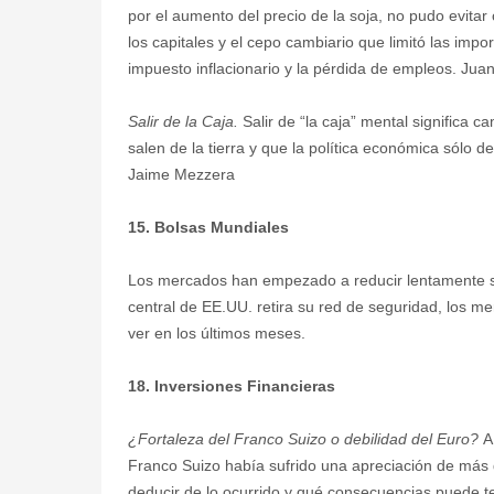
por el aumento del precio de la soja, no pudo evitar 
los capitales y el cepo cambiario que limitó las impor
impuesto inflacionario y la pérdida de empleos. Jua
Salir de la Caja.
Salir de “la caja” mental significa 
salen de la tierra y que la política económica sólo
Jaime Mezzera
15. Bolsas Mundiales
Los mercados han empezado a reducir lentamente s
central de EE.UU. retira su red de seguridad, los me
ver en los últimos meses.
18. Inversiones Financieras
¿Fortaleza del Franco Suizo o debilidad del Euro?
A
Franco Suizo había sufrido una apreciación de má
deducir de lo ocurrido y qué consecuencias puede te