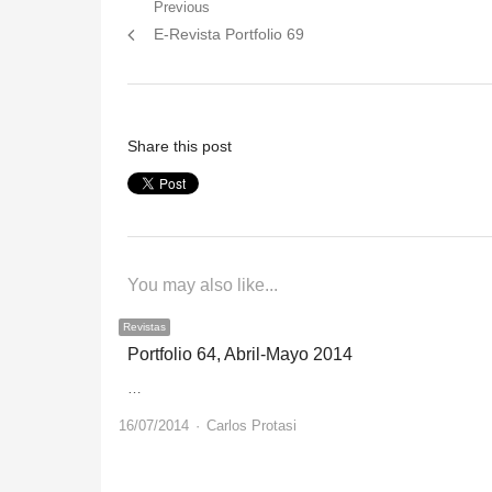
Post
Previous
Previous
E-Revista Portfolio 69
navigation
post:
Share this post
You may also like...
Revistas
Portfolio 64, Abril-Mayo 2014
…
Author
16/07/2014
Carlos Protasi