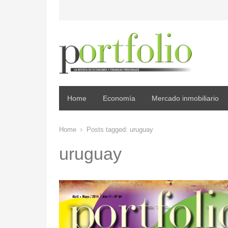
Home
Economía
Mercado inmobiliario
Home
Posts tagged:
uruguay
uruguay