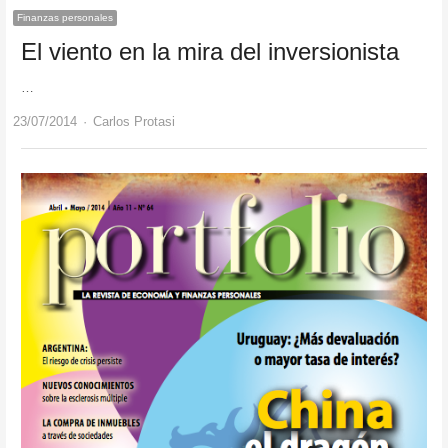
Finanzas personales
El viento en la mira del inversionista
…
Author
23/07/2014
Carlos Protasi