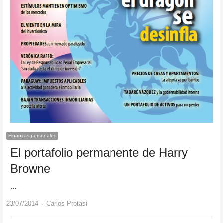
Finanzas personales
El portafolio permanente de Harry
Browne
…
Author
23/07/2014
Carlos Protasi