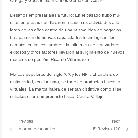
Ortega y Gasset. Juan Carlos Gomez de Castro
Desafíos empresariales a futuro: En el pasado hubo mu-
chas empresas que llevaron a cabo sus actividades a lo
largo de los años dentro de una misma idea de negocios.
La aparición de nuevas capacidades tecnológicas, los
cambios en las costumbres, la influencia de innovadores
exitosos y otros factores llevaron al surgimiento de nuevos
modelos de gestión. Ricardo Villarmarzo
Marcas populares del siglo XIX y los NFT. El análisis de
distintividad, es el mismo, se trate de productos físicos o
virtuales. La marca habrá de ser tan distintiva como si se
solicitase para un producto físico. Cecilia Vallejo
Post
Previous
Next
Previous
Next
Informe economico
E-Revista 120
navigation
post:
post: