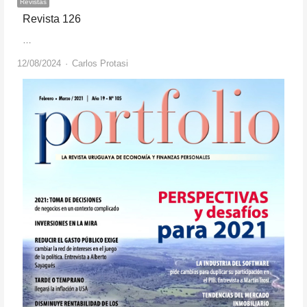
Revistas
Revista 126
…
Author
12/08/2024
Carlos Protasi