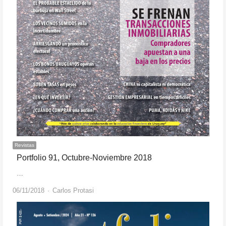
Revistas
Portfolio 91, Octubre-Noviembre 2018
…
Author
06/11/2018
Carlos Protasi