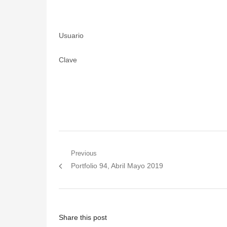
Usuario
Clave
Post
Previous
Previous
Portfolio 94, Abril Mayo 2019
navigation
post:
Share this post