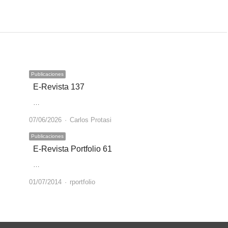
Publicaciones
E-Revista 137
…
Author
07/06/2026
Carlos Protasi
Publicaciones
E-Revista Portfolio 61
…
Author
01/07/2014
rportfolio