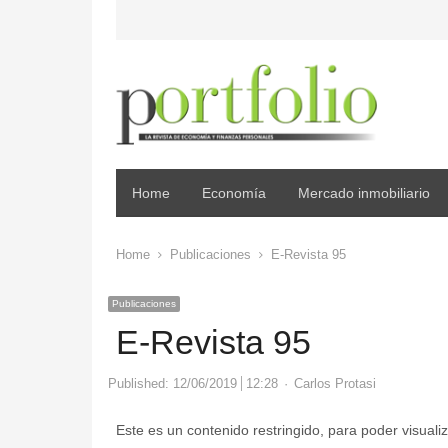
Home
Economía
Mercado inmobiliario
Home
Publicaciones
E-Revista 95
Publicaciones
E-Revista 95
Author
Published:
12/06/2019
12:28
Carlos Protasi
Este es un contenido restringido, para poder visualiz