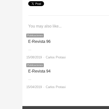
You may also like...
Publicaciones
E-Revista 96
…
Author
15/08/2019
Carlos Protasi
Publicaciones
E-Revista 94
…
Author
15/04/2019
Carlos Protasi