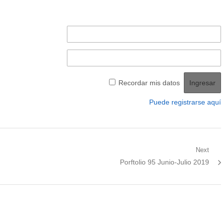
Recordar mis datos
Puede registrarse aquí
Next
Next
Porftolio 95 Junio-Julio 2019
post: